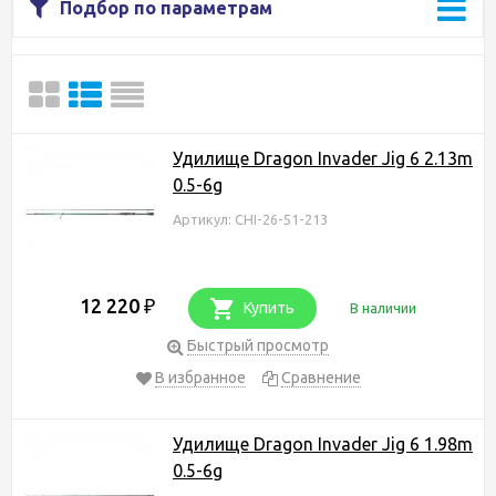
Подбор по параметрам
Удилище Dragon Invader Jig 6 2.13m
0.5-6g
Артикул: CHI-26-51-213
12 220
₽
Купить
В наличии
Быстрый просмотр
В избранное
Сравнение
Удилище Dragon Invader Jig 6 1.98m
0.5-6g