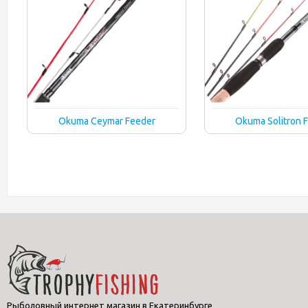
Okuma Ceymar Feeder
Okuma Solitron 
Рыболовный интернет магазин в Екатеринбурге