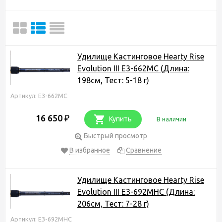
Удилище Кастинговое Hearty Rise
Evolution III E3-662MC (Длина:
198см, Тест: 5-18 г)
Артикул: E3-662MC
16 650
₽
Купить
В наличии
Быстрый просмотр
В избранное
Сравнение
Удилище Кастинговое Hearty Rise
Evolution III E3-692MHC (Длина:
206см, Тест: 7-28 г)
Артикул: E3-692MHC