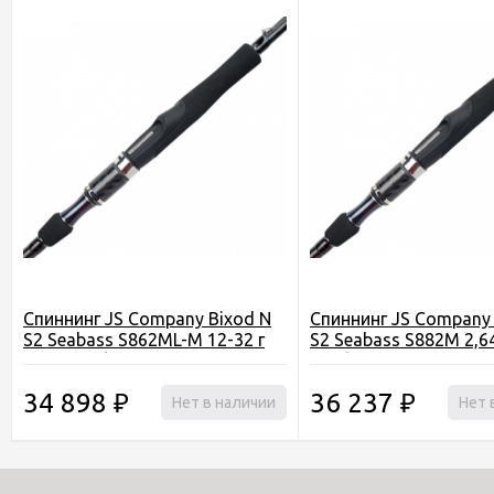
Спиннинг JS Company Bixod N
Спиннинг JS Company 
S2 Seabass S862ML-M 12-32 г
S2 Seabass S882M 2,6
2,59 м тубус
г тубус
34 898
36 237
₽
Нет в наличии
₽
Нет 