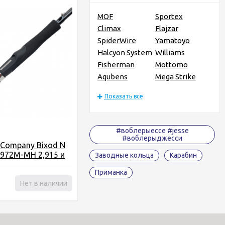
MOF
Sportex
Climax
Flajzar
SpiderWire
Yamatoyo
Halcyon System
Williams
Fisherman
Mottomo
Aqubens
Mega Strike
Показать все
#воблерыессе #jesse
#воблерыджесси
 Company Bixod N
S972M-MH 2,915 и
Заводные кольца
Карабин
с
Приманка
₽
Нет в наличии