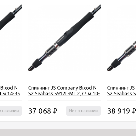
Bixod N
Спиннинг JS Company Bixod N
Спиннинг JS
4 м 14-35
S2 Seabass S912L-ML 2,77 м 10-
S2 Seabass 
25 г тубус
14-40 г тубу
37 068
38 919
в наличии
₽
Нет в наличии