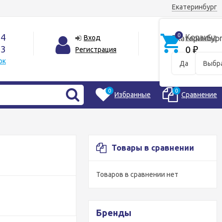
Екатеринбург
44
0
Корзина
Вход
Екатеринбур
33
0
Регистрация
₽
ок
Да
Выбра
0
0
Избранные
Сравнение
Товары в сравнении
Товаров в сравнении нет
Бренды