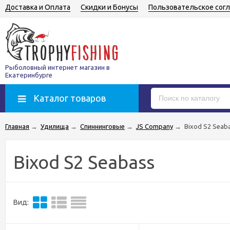
Доставка и Оплата
Скидки и Бонусы
Пользовательское сог
Рыболовный интернет магазин в
Екатеринбурге
Каталог товаров
Главная
→
Удилища
→
Спиннинговые
→
JS Company
→
Bixod S2 Seab
Bixod S2 Seabass
Вид: