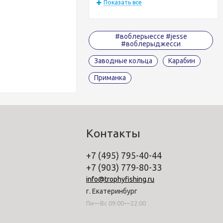
Показать все
#воблерыессе #jesse
#воблерыджесси
Заводные кольца
Карабин
Приманка
Контакты
+7 (495) 795-40-44
+7 (903) 779-80-33
info@trophyfishing.ru
г. Екатеринбург
Пн—Вс 09:00—22:00