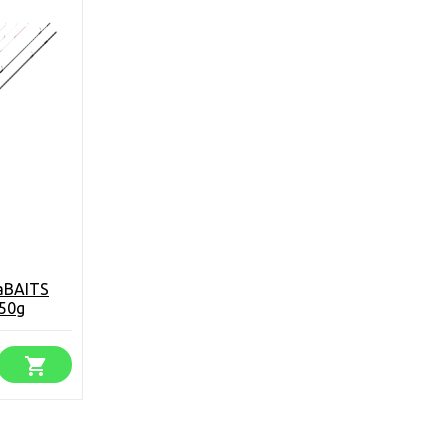
aBAITS
 50g