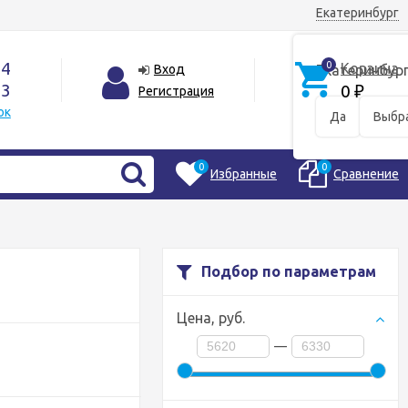
Екатеринбург
44
0
Корзина
Вход
Екатеринбур
33
0
Регистрация
₽
ок
Да
Выбра
0
0
Избранные
Сравнение
Подбор по параметрам
Цена,
руб.
—