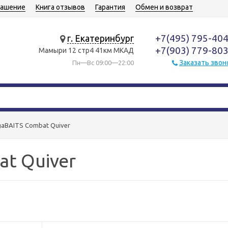
лашение
Книга отзывов
Гарантия
Обмен и возврат
+7(495) 795-40
г. Екатеринбург
+7(903) 779-80
Мамыри 12 стр4 41км МКАД
Заказать звон
Пн—Вс 09:00—22:00
aBAITS Combat Quiver
t Quiver