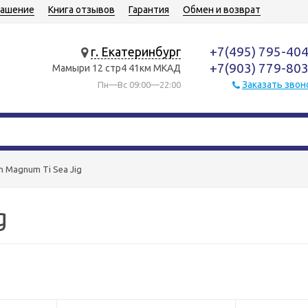
лашение
Книга отзывов
Гарантия
Обмен и возврат
+7(495) 795-40
г. Екатеринбург
+7(903) 779-80
Мамыри 12 стр4 41км МКАД
Заказать звон
Пн—Вс 09:00—22:00
n Magnum Ti Sea Jig
g