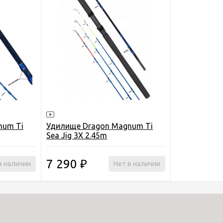
num Ti
Удилище Dragon Magnum Ti
Sea Jig 3X 2.45m
150g/200g/250g
7 290
в наличии
₽
Нет в наличии