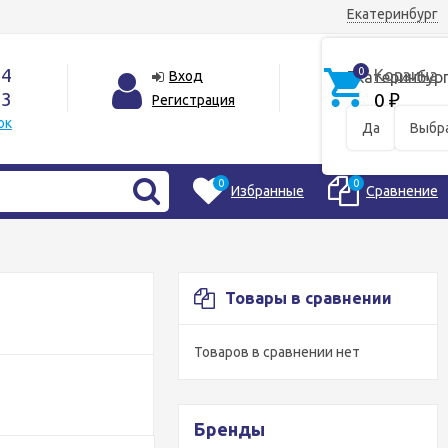
Екатеринбург
44
0
Корзина
Вход
Екатеринбур
33
0
Регистрация
₽
ок
Да
Выбра
0
0
Избранные
Сравнение
Товары в сравнении
Товаров в сравнении нет
Бренды