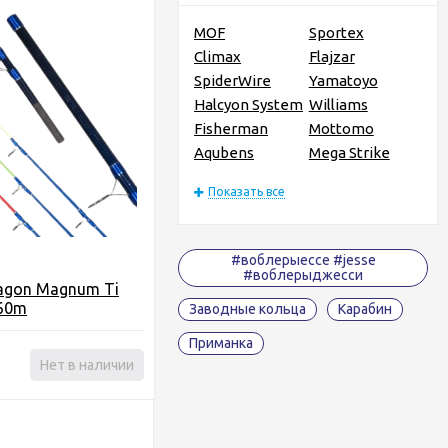
MOF
Sportex
Climax
Flajzar
SpiderWire
Yamatoyo
Halcyon System
Williams
Fisherman
Mottomo
Aqubens
Mega Strike
Показать все
#воблерыессе #jesse
#воблерыджесси
agon Magnum Ti
.60m
Заводные кольца
Карабин
Приманка
Нет в наличии