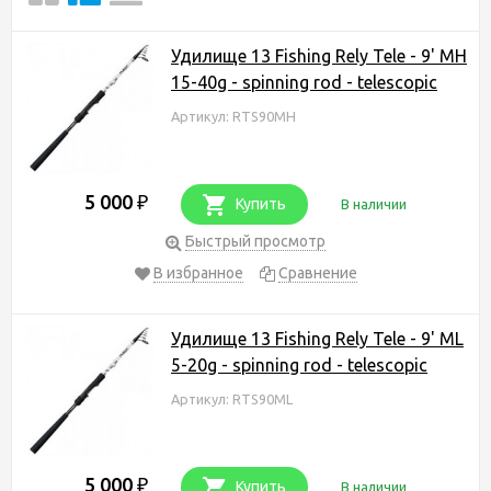
Удилище 13 Fishing Rely Tele - 9' MH
15-40g - spinning rod - telescopic
Артикул: RTS90MH
5 000
₽
Купить
В наличии
Быстрый просмотр
В избранное
Сравнение
Удилище 13 Fishing Rely Tele - 9' ML
5-20g - spinning rod - telescopic
Артикул: RTS90ML
5 000
₽
Купить
В наличии