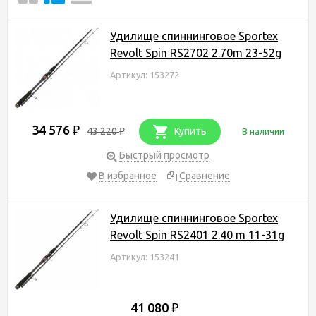
Удилище спиннинговое Sportex
Revolt Spin RS2702 2.70m 23-52g
Артикул: 153272
34 576
₽
43 220
Купить
В наличии
₽
Быстрый просмотр
В избранное
Сравнение
Удилище спиннинговое Sportex
Revolt Spin RS2401 2.40 m 11-31g
Артикул: 153241
41 080
₽