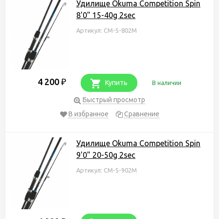
Удилище Okuma Competition Spin
8'0" 15-40g 2sec
Артикул: CM-S-802M
4 200
₽
Купить
В наличии
Быстрый просмотр
В избранное
Сравнение
Удилище Okuma Competition Spin
9'0" 20-50g 2sec
Артикул: CM-S-902M