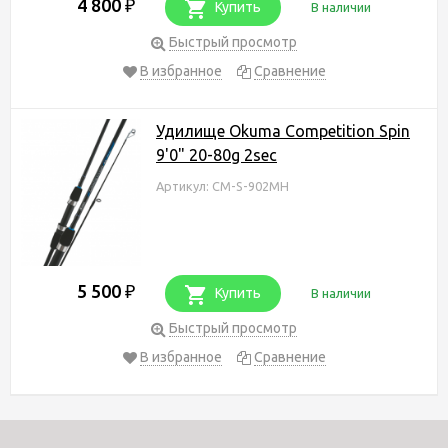
4 800
₽
Купить
В наличии
Быстрый просмотр
В избранное
Сравнение
Удилище Okuma Competition Spin
9'0" 20-80g 2sec
Артикул: CM-S-902MH
5 500
₽
Купить
В наличии
Быстрый просмотр
В избранное
Сравнение