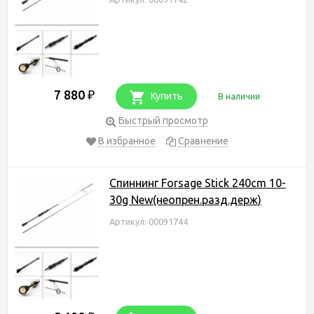
7 880
₽
Купить
В наличии
Быстрый просмотр
В избранное
Сравнение
Спиннинг Forsage Stick 240cm 10-
30g New(неопрен.разд.держ)
Артикул: 00091744