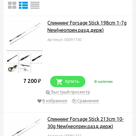
Спиннинг Forsage Stick 198cm 1-7g
New(неопрен.разд.держ)
Артикул: 00091740
7 200
₽
Купить
В наличии
Быстрый просмотр
В избранное
Сравнение
Спиннинг Forsage Stick 213cm 10-
30g New(неопрен.разд.держ)
Артикул: 00091742