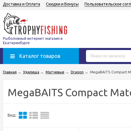
Доставка и Оплата
Скидки и Бонусы
Пользовательское сог
Рыболовный интернет магазин в
Екатеринбурге
Каталог товаров
Главная
→
Удилища
→
Матчевые
→
Dragon
→
MegaBAITS Compact M
MegaBAITS Compact Mat
Вид: