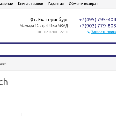
лашение
Книга отзывов
Гарантия
Обмен и возврат
+7(495) 795-40
г. Екатеринбург
+7(903) 779-80
Мамыри 12 стр4 41км МКАД
Заказать звон
Пн—Вс 09:00—22:00
atch
ch