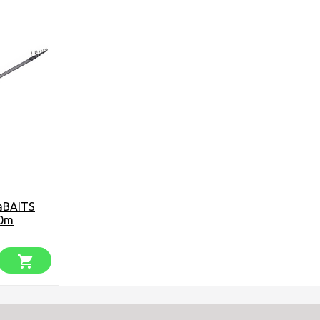
aBAITS
20m