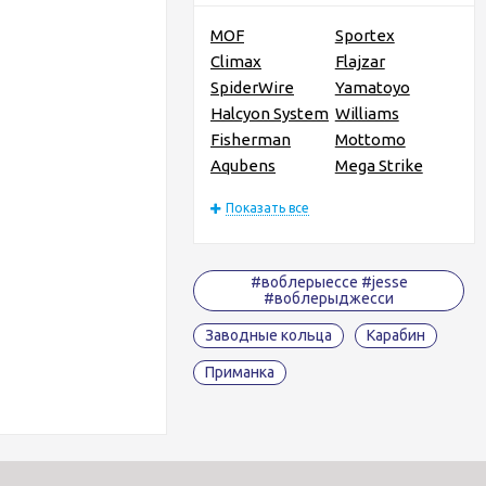
MOF
Sportex
Climax
Flajzar
SpiderWire
Yamatoyo
Halcyon System
Williams
Fisherman
Mottomo
Aqubens
Mega Strike
Показать все
#воблерыессе #jesse
#воблерыджесси
Заводные кольца
Карабин
Приманка