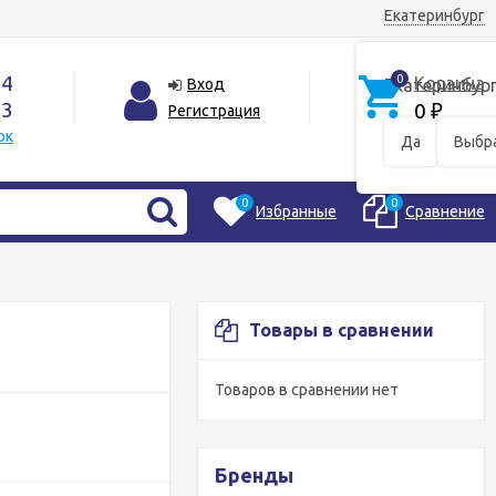
Екатеринбург
44
0
Корзина
Вход
Екатеринбур
33
0
Регистрация
₽
ок
Да
Выбра
0
0
Избранные
Сравнение
Товары в сравнении
Товаров в сравнении нет
Бренды