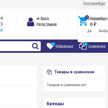
Екатеринбург
44
0
Корзина
Вход
Екатеринбур
33
0
Регистрация
₽
ок
Да
Выбра
0
0
Избранные
Сравнение
Товары в сравнении
Товаров в сравнении нет
Бренды