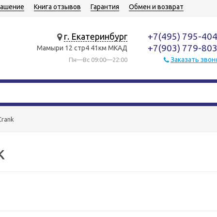
лашение
Книга отзывов
Гарантия
Обмен и возврат
+7(495) 795-40
г. Екатеринбург
+7(903) 779-80
Мамыри 12 стр4 41км МКАД
Заказать звон
Пн—Вс 09:00—22:00
Crank
k