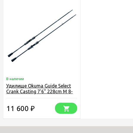
В наличии
Удилище Okuma Guide Select
Crank Casting 7'6" 228cm M 8-
28g 2pcs
11 600
₽