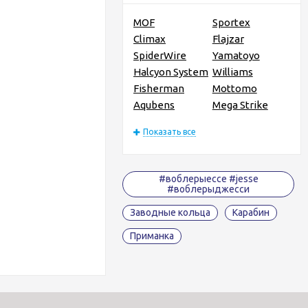
MOF
Sportex
Climax
Flajzar
SpiderWire
Yamatoyo
Halcyon System
Williams
Fisherman
Mottomo
Aqubens
Mega Strike
Показать все
#воблерыессе #jesse
#воблерыджесси
Заводные кольца
Карабин
Приманка