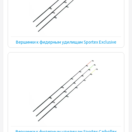
Вершинки к фидерным удилищам Sportex Exclusive
Вершинки к фидерным удилищам Sportex Carboflex